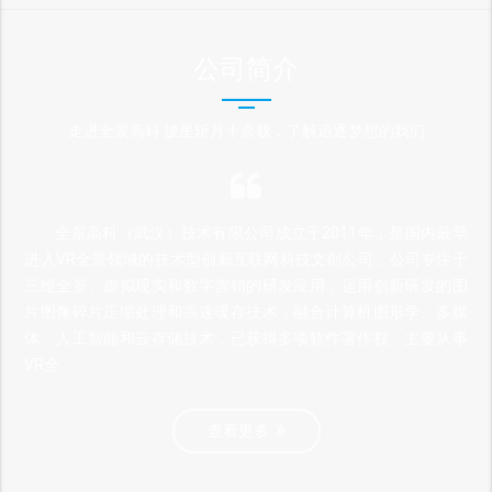
公司简介
走进全景高科 披星斩月十余载，了解追逐梦想的我们
全景高科（武汉）技术有限公司成立于2011年，是国内最早
进入VR全景领域的技术型创新互联网科技文创公司，公司专注于
三维全景、虚拟现实和数字营销的研发应用，运用创新研发的图
片图像碎片压缩处理和高速缓存技术，融合计算机图形学、多媒
体、人工智能和云存储技术，已获得多项软件著作权。主要从事
VR全
查看更多