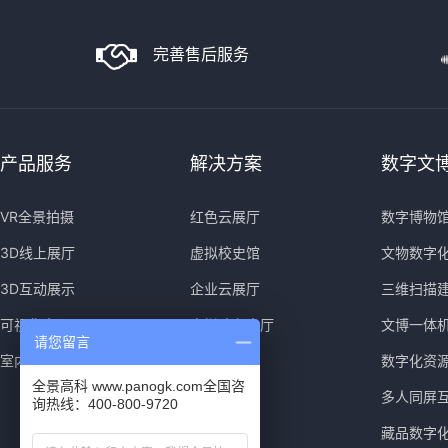
完善售后服务
产品服务
解决方案
数字文
VR全景拍摄
红色云展厅
数字博物
3D线上展厅
虚拟校史馆
文物数字
3D互动展示
企业云展厅
三维扫描
可视化大屏
虚拟政务大厅
文博一体
请您留言
室内导览导视
数字化资
全景高科 www.panogk.com全国咨
多人同屏
询热线：400-800-9720
藏品数字