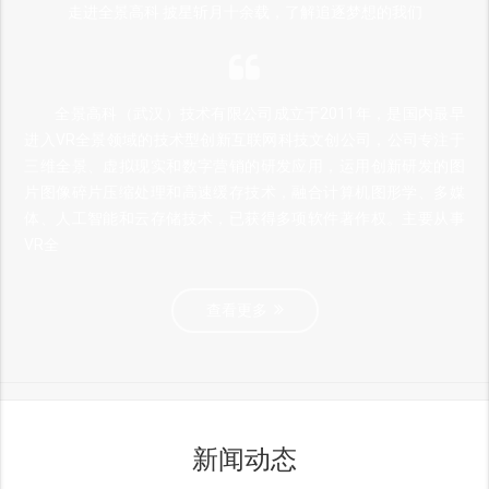
走进全景高科 披星斩月十余载，了解追逐梦想的我们
全景高科（武汉）技术有限公司成立于2011年，是国内最早
进入VR全景领域的技术型创新互联网科技文创公司，公司专注于
三维全景、虚拟现实和数字营销的研发应用，运用创新研发的图
片图像碎片压缩处理和高速缓存技术，融合计算机图形学、多媒
体、人工智能和云存储技术，已获得多项软件著作权。主要从事
VR全
查看更多
新闻动态