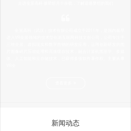
走进全景高科 披星斩月十余载，了解追逐梦想的我们
全景高科（武汉）技术有限公司成立于2011年，是国内最早
进入VR全景领域的技术型创新互联网科技文创公司，公司专注于
三维全景、虚拟现实和数字营销的研发应用，运用创新研发的图
片图像碎片压缩处理和高速缓存技术，融合计算机图形学、多媒
体、人工智能和云存储技术，已获得多项软件著作权。主要从事
VR全
查看更多
新闻动态