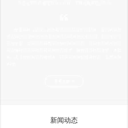
走进全景高科 披星斩月十余载，了解追逐梦想的我们
全景高科（武汉）技术有限公司成立于2011年，是国内最早
进入VR全景领域的技术型创新互联网科技文创公司，公司专注于
三维全景、虚拟现实和数字营销的研发应用，运用创新研发的图
片图像碎片压缩处理和高速缓存技术，融合计算机图形学、多媒
体、人工智能和云存储技术，已获得多项软件著作权。主要从事
VR全
查看更多
新闻动态