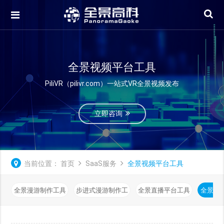
全景视频平台工具
PiliVR（pilivr.com）一站式VR全景视频发布
立即咨询
当前位置：
首页
SaaS服务
全景视频平台工具
全景漫游制作工具
步进式漫游制作工
全景直播平台工具
全景视
具