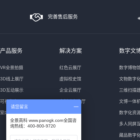
完善售后服务
产品服务
解决方案
数字文
VR全景拍摄
红色云展厅
数字博物
3D线上展厅
虚拟校史馆
文物数字
3D互动展示
企业云展厅
三维扫描
可视化大屏
虚拟政务大厅
文博一体
请您留言
室内导览导视
数字化资
全景高科 www.panogk.com全国咨
多人同屏
询热线：400-800-9720
藏品数字