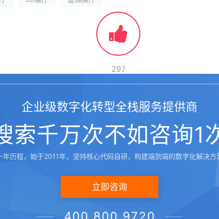
297
企业级数字化转型全栈服务提供商
搜索千万次不如咨询1
十年历程，始于2011年，坚持核心代码自研，构建端到端的数字化解决方
网上虚拟展厅，24小时不间断展示
立即咨询
三维数字展馆是一种非常有趣和有效的展览形
400 800 9720
三维互动虚拟展示：让展示更生动、更有趣的