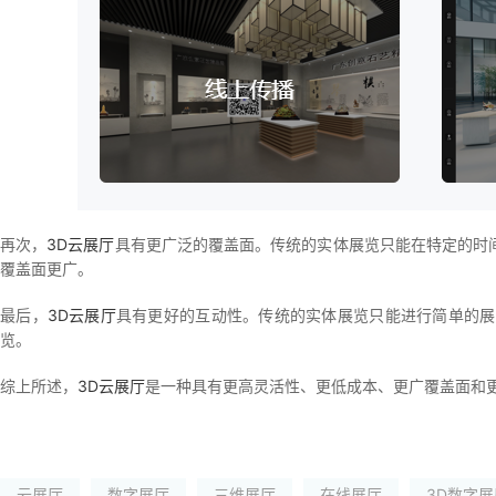
再次，
3D云展厅
具有更广泛的覆盖面。传统的实体展览只能在特定的时
覆盖面更广。
最后，
3D云展厅
具有更好的互动性。传统的实体展览只能进行简单的展
览。
综上所述，
3D云展厅
是一种具有更高灵活性、更低成本、更广覆盖面和
云展厅
数字展厅
三维展厅
在线展厅
3D数字展