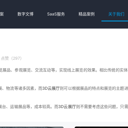
案
数字文博
SaaS服务
精品案例
关于我们
点赞（297）
览展品、参观展览、交流互动等，实现线上展览的效果。相比传统的实体
展、物流等诸多因素，而
3D云展厅
则可以根据展品的特点和展览的主题
展台、运输展品等，成本较高。而
3D云展厅
则不需要考虑这些问题，只