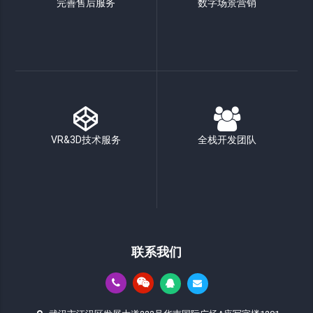
完善售后服务
数字场景营销
VR&3D技术服务
全栈开发团队
联系我们