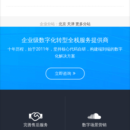
企业分站：
北京
天津
更多分站
企业级数字化转型全栈服务提供商
十年历程，始于2011年，坚持核心代码自研，构建端到端的数字
化解决方案
立即咨询
完善售后服务
数字场景营销