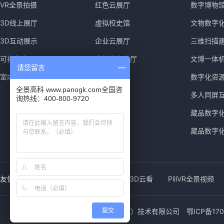
VR全景拍摄
红色云展厅
数字博物
3D线上展厅
虚拟校史馆
文物数字
3D互动展示
企业云展厅
三维扫描
可视化大屏
虚拟政务大厅
文博一体
请您留言
室内导览导视
数字化资
全景高科 www.panogk.com全国咨
多人同屏
询热线：400-800-9720
藏品数字
藏品数字
友情链接：
全景高科
720云图
3D云看
PiliVR全景视频
Copyright 2011-2023 全景高科（武汉）技术有限公司
提交
鄂ICP备170