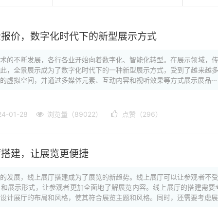
示报价，数字化时代下的新型展示方式
技术的不断发展，各行各业开始向着数字化、智能化转型。在展示领域，
因此，全景展示成为了数字化时代下的一种新型展示方式，受到了越来越
的虚拟空间，并通过多媒体元素、互动内容和视听效果等方式展示展品···
-01-28
浏览量（89022）
点赞（296）
厅搭建，让展览更便捷
网的发展，线上展厅搭建成为了展览的新趋势。线上展厅可以让参观者不
间和展示形式，让参观者更加全面地了解展览内容。线上展厅的搭建需要
设计展厅的布局和风格，使其符合展览主题和风格。同时，还需要考虑展··