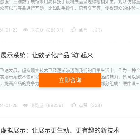
实感强：三维数字展馆采用高科技手段将展品呈现得栩栩如生，观众仿佛
众可以与展品进行互动，比如动手操作、语音交互等，使得观众的体验···
企业级数字化转型全栈服务提供商
-01-28
浏览量（88937）
点赞（303）
搜索千万次不如咨询1
展示系统：让数字化产品“动”起来
十年历程，始于2011年，坚持核心代码自研，构建端到端的数字化解决方
的飞速发展，虚拟现实技术已经逐渐渗透到我们的日常生活中。作为一种
现实展示系统不仅可以让观众身临其境地感受数字化产品的魅力，还可以
立即咨询
，提高产品的竞争力。虚拟现实展示系统通常由三个部分组成：硬件设···
400 800 9720
-01-28
浏览量（89259）
点赞（338）
动虚拟展示：让展示更生动、更有趣的新技术