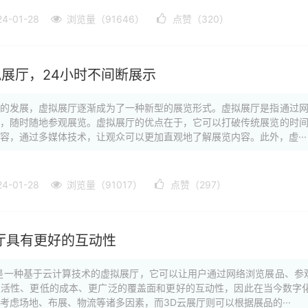
-01-28
浏览量（91646）
点赞（320）
展厅，24小时不间断展示
网的发展，虚拟展厅逐渐成为了一种新型的展览形式。虚拟展厅是指通过
下，随时随地参观展览。虚拟展厅的优点在于，它可以打破传统展览的时
容，通过多媒体技术，让观众可以更加直观地了解展览内容。此外，虚···
-01-28
浏览量（91017）
点赞（297）
厅具有更好的互动性
是一种基于云计算技术的虚拟展厅，它可以让用户通过网络浏览展品、参
灵活性、更低的成本、更广泛的覆盖面和更好的互动性，因此在当今数字
考虑场地、布展、物流等诸多因素，而3D云展厅则可以根据展品的···