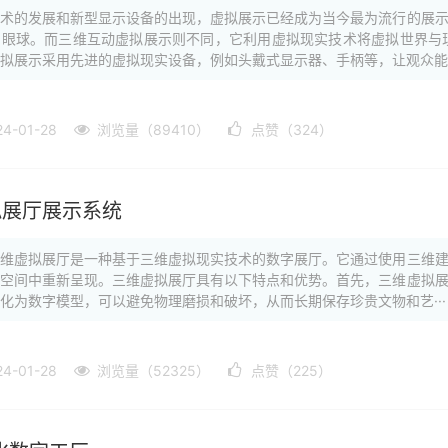
技术的发展和新型显示设备的出现，虚拟展示已经成为当今最为流行的展
的眼球。而三维互动虚拟展示则不同，它利用虚拟现实技术将虚拟世界与
拟展示采用先进的虚拟现实设备，例如头戴式显示器、手柄等，让观众能··
-01-28
浏览量（89410）
点赞（324）
拟展厅展示系统
三维虚拟展厅是一种基于三维虚拟现实技术的数字展厅。它通过使用三维
拟空间中重新呈现。三维虚拟展厅具有以下特点和优势。首先，三维虚拟
化为数字模型，可以避免物理磨损和破坏，从而长期保存珍贵文物和艺···
-01-28
浏览量（52325）
点赞（225）