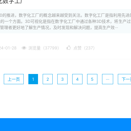
化数字工厂
.0的推进，数字化工厂的概念越来越受到关注。数字化工厂是指利用先进
的一个方面。3D可视化是指在数字化工厂中通过各种3D技术，将生产
管理者更好地了解生产情况，及时发现和解决问题，提高生产效···
-01-28
浏览量（37799）
点赞（237）
上一页
1
2
3
4
5
···
下一