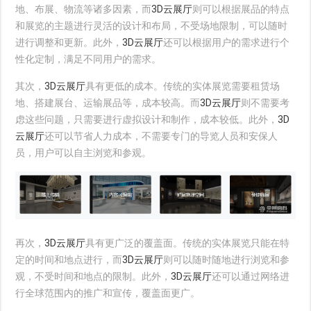
地、布展、物流等诸多因素，而
3D云展厅
则可以根据展品的特点
和展览的主题进行灵活的设计和布局，不受场地限制，可以随时
进行调整和更新。此外，
3D云展厅
还可以根据用户的需求进行个
性化定制，满足不同用户的需求。
其次，
3D云展厅
具有更低的成本。传统的实体展览需要租赁场
地、搭建展台、运输展品等，成本较高。而
3D云展厅
则不需要考
虑这些问题，只需要进行虚拟设计和制作，成本较低。此外，
3D
云展厅
还可以节省人力成本，不需要专门的导览人员和安保人
员，用户可以自主浏览和参观。
再次，
3D云展厅
具有更广泛的覆盖面。传统的实体展览只能在特
定的时间和地点进行，而
3D云展厅
则可以随时随地进行浏览和参
观，不受时间和地点的限制。此外，
3D云展厅
还可以通过网络进
行全球范围内的推广和宣传，覆盖面更广。